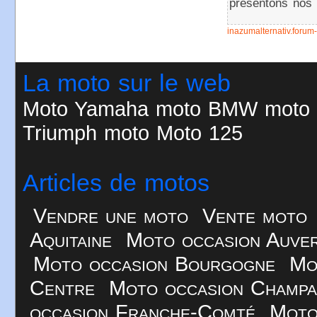
présentons nos 
inazumalternativ.forum
La moto sur le web
Moto
Yamaha moto
BMW moto
Triumph moto
Moto 125
Articles de motos
Vendre une moto
Vente moto
Aquitaine
Moto occasion Auve
Moto occasion Bourgogne
Mo
Centre
Moto occasion Champ
occasion Franche-Comté
Moto