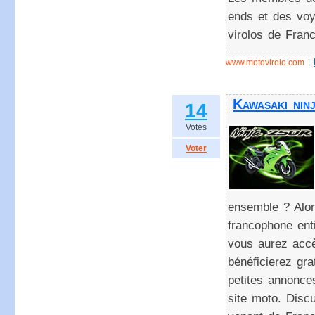
ends et des voy
virolos de Fran
www.motovirolo.com
|
Kawasaki nin
14
Votes
Voter
ensemble ? Alor
francophone ent
vous aurez acc
bénéficierez gra
petites annonce
site moto. Disc