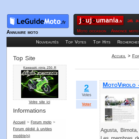
Moto occasion
Annonce moto
Annuaire moto
Nouveautés
Top Votes
Top Hits
Recherche
Accueil
>
For
Top Site
Kawasaki ninja 250 R
MotoVirolo 
2
Votes
Votre site ici
Voter
Informations
Accueil
>
Forum moto
>
Forum dédié à un/des
Agusta, Bimota,
modèle(s)
Les membres de