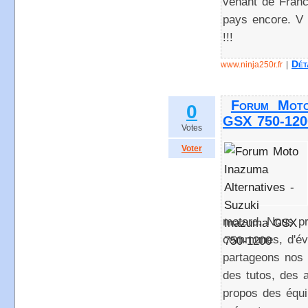
venant de Franc
pays encore. V à
!!!
Dét
www.ninja250r.fr
|
Forum Moto 
0
GSX 750-120
Votes
Voter
motard. Nous pr
communes, d'év
partageons nos 
des tutos, des 
propos des équ