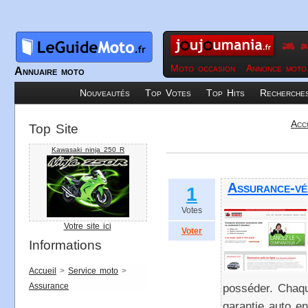
Moto occasion
Annonce moto
Annuaire moto
Nouveautés
Top Votes
Top Hits
Recherche
Acc
Top Site
Kawasaki ninja 250 R
Assurance-vé
1
Votes
Votre site ici
Voter
Informations
Accueil
>
Service moto
>
Assurance
posséder. Chaqu
garantie auto e