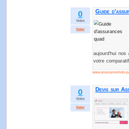
Guide d'assu
0
Votes
Voter
aujourd'hui nos
votre comparatif
www.assurancemoto-pa
Devis sur As
0
Votes
Voter