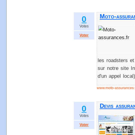
Moto-assura
0
Votes
Voter
les roadsters et
sur notre site I
d'un appel local)
www.moto-assurances.f
Devis assura
0
Votes
Voter