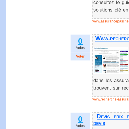
consultez le gu
solutions clé en
www.assurancepascher
Www.recherc
0
Votes
Voter
dans les assur
trouvent sur re
www.recherche-assura
Devis prix 
0
devis
Votes