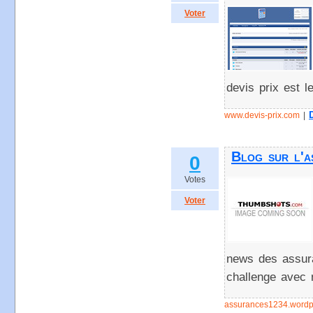
Voter
devis prix est l
www.devis-prix.com
|
Blog sur l'a
0
Votes
Voter
news des assur
challenge avec 
assurances1234.wordp