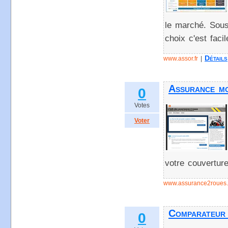
le marché. Sous
choix c'est fac
Détails
www.assor.fr
|
Assurance mo
0
Votes
Voter
votre couvertur
www.assurance2roues.
Comparateur 
0