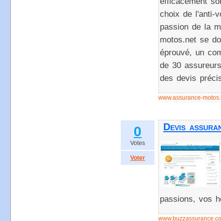
efficacement son
choix de l'anti-v
passion de la m
motos.net se dot
éprouvé, un com
de 30 assureurs
des devis préci
www.assurance-motos.
Devis assura
0
Votes
Voter
passions, vos h
www.buzzassurance.c