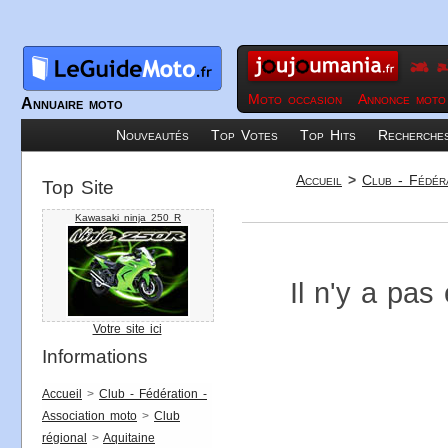
Moto occasion
Annonce moto
Annuaire moto
Nouveautés
Top Votes
Top Hits
Recherche
Accueil
>
Club - Fédéra
Top Site
Kawasaki ninja 250 R
Il n'y a pas
Votre site ici
Informations
Accueil
>
Club - Fédération -
Association moto
>
Club
régional
>
Aquitaine