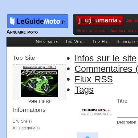
Moto occasion
Annonce moto
Annuaire moto
Nouveautés
Top Votes
Top Hits
Recherche
Infos sur le site
Top Site
Commentaires (
Kawasaki ninja 250 R
Flux RSS
Tags
Titre
Votre site ici
Informations
176 Site(s)
Description
81 Catégorie(s)